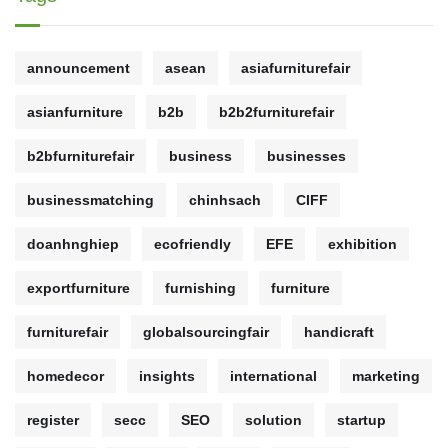
announcement
asean
asiafurniturefair
asianfurniture
b2b
b2b2furniturefair
b2bfurniturefair
business
businesses
businessmatching
chinhsach
CIFF
doanhnghiep
ecofriendly
EFE
exhibition
exportfurniture
furnishing
furniture
furniturefair
globalsourcingfair
handicraft
homedecor
insights
international
marketing
register
secc
SEO
solution
startup